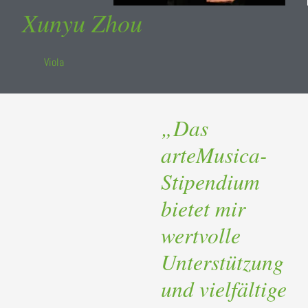
Xunyu Zhou
Viola
„Das
arteMusica-
Stipendium
bietet mir
wertvolle
Unterstützung
und vielfältige