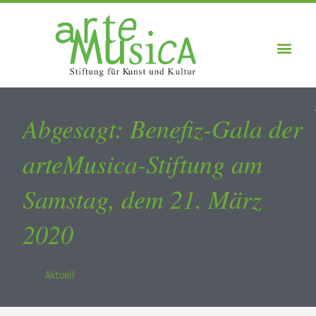
Abgesagt: Benefiz-Gala der
arteMusica-Stiftung am
Samstag, dem 21. März
2020
Aktuell