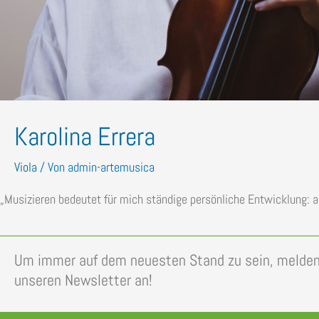
Karolina Errera
Viola
/ Von
admin-artemusica
„Musizieren bedeutet für mich ständige persönliche Entwicklung: a
Um immer auf dem neuesten Stand zu sein, melden 
unseren Newsletter an!