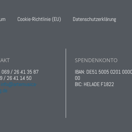
sum
Cookie-Richtlinie (EU)
Datenschutzerklärung
AKT
SPENDENKONTO
n 069 / 26 41 35 87
IBAN: DE51 5005 0201 000
9 / 26 41 14 50
00
:
info@artemusica-
BIC: HELADE F1822
g.de