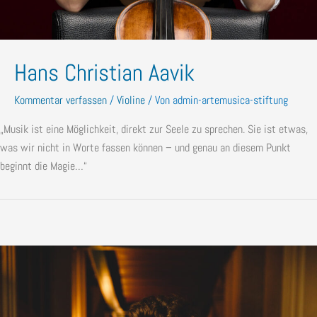
Hans Christian Aavik
Kommentar verfassen
/
Violine
/ Von
admin-artemusica-stiftung
„Musik ist eine Möglichkeit, direkt zur Seele zu sprechen. Sie ist etwas,
was wir nicht in Worte fassen können – und genau an diesem Punkt
beginnt die Magie…“