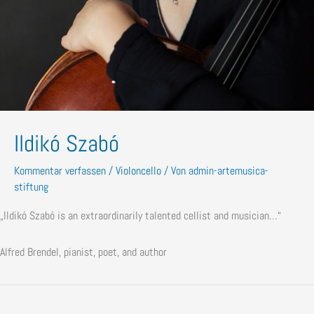
Ildikó Szabó
Kommentar verfassen
/
Violoncello
/ Von
admin-artemusica-
stiftung
„Ildikó Szabó is an extraordinarily talented cellist and musician…“
Alfred Brendel, pianist, poet, and author