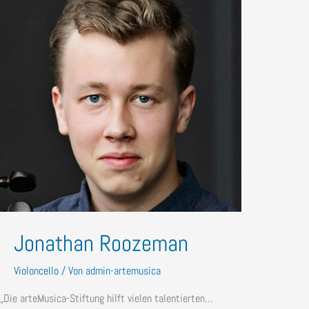
Jonathan Roozeman
Violoncello
/ Von
admin-artemusica
„Die arteMusica-Stiftung hilft vielen talentierten…