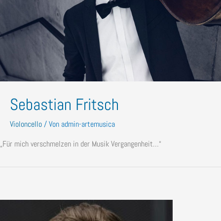
Sebastian Fritsch
Violoncello
/ Von
admin-artemusica
„Für mich verschmelzen in der Musik Vergangenheit…“